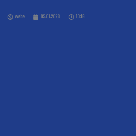
webe
05.01.2023
10:16