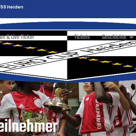
59 Heiden
lan & Live Ticker
Tickets
Geschichte
eilnehmer