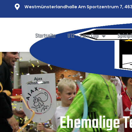
Westmünsterlandhalle Am Sportzentrum 7, 463
Startseite
U12 – Euro Cup
Spielp
Ehemalige T