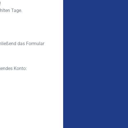
!
ählten Tage.
chließend das Formular
gendes Konto: