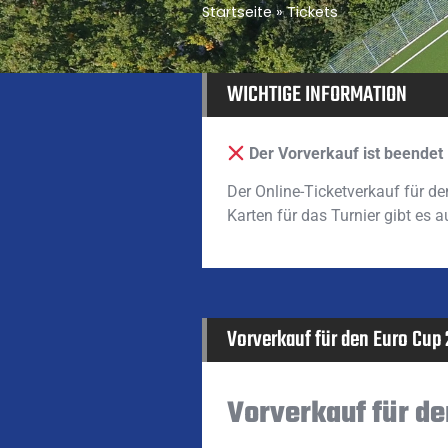
Startseite
»
Tickets
WICHTIGE INFORMATION
Der Vorverkauf ist beendet
Der Online-Ticketverkauf für d
Karten für das Turnier gibt es 
Vorverkauf für den Euro Cup
Vorverkauf für de