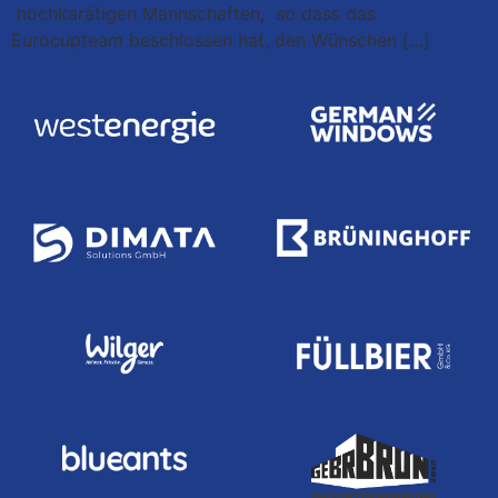
hochkarätigen Mannschaften, so dass das
Eurocupteam beschlossen hat, den Wünschen […]